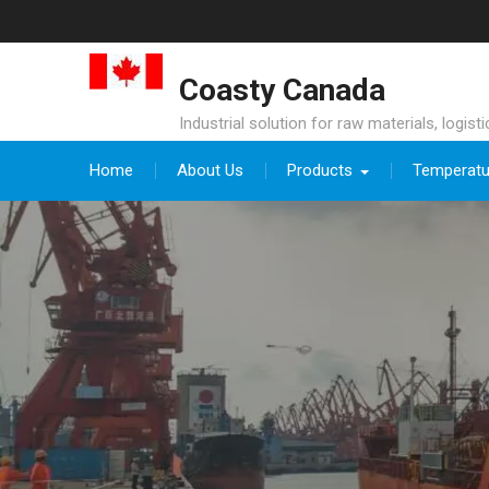
Skip
to
content
Coasty Canada
Industrial solution for raw materials, logist
Home
About Us
Products
Temperatu